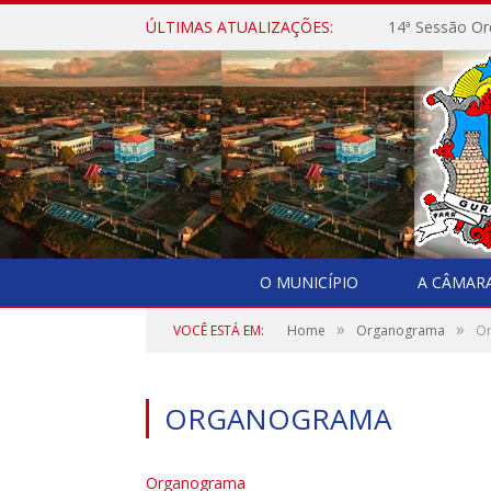
ÚLTIMAS ATUALIZAÇÕES:
14ª Sessão Or
O MUNICÍPIO
A CÂMAR
»
»
VOCÊ ESTÁ EM:
Home
Organograma
O
ORGANOGRAMA
Organograma