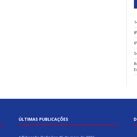
1
8
6
S
R
E
ÚLTIMAS PUBLICAÇÕES
D