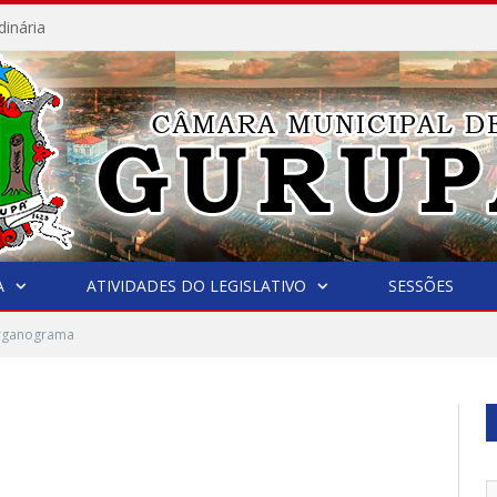
dinária
A
ATIVIDADES DO LEGISLATIVO
SESSÕES
rganograma