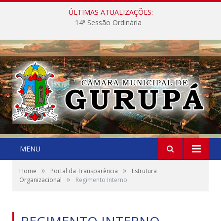
ÚLTIMAS ATUALIZAÇÕES:
14ª Sessão Ordinária
MENU
»
»
Home
Portal da Transparência
Estrutura
»
Organizacional
Regimento Interno
REGIMENTO INTERNO