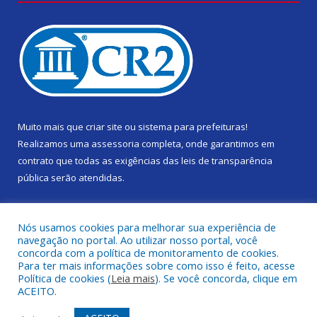
Muito mais que
criar site
ou
sistema para prefeituras
!
Realizamos uma
assessoria
completa, onde garantimos em
contrato que todas as exigências das
leis de transparência
pública
serão atendidas.
Conheça o
PNTP
e o
Radar da Transparência Pública
Nós usamos cookies para melhorar sua experiência de
navegação no portal. Ao utilizar nosso portal, você
concorda com a política de monitoramento de cookies.
Para ter mais informações sobre como isso é feito, acesse
Política de cookies (
Leia mais
). Se você concorda, clique em
Todos os direitos reservados a Câmara Municipal de Gurupá.
ACEITO.
Mapa do Site
Acessar Área Administrativa