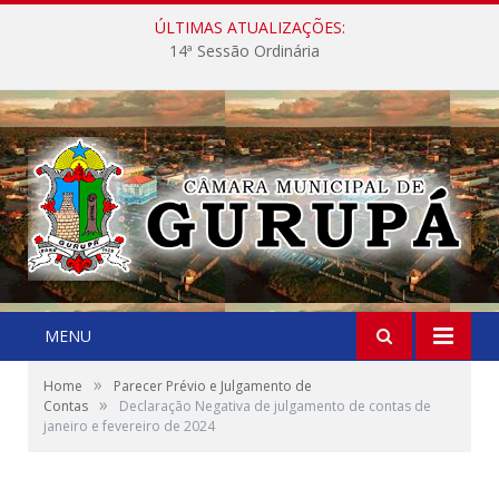
ÚLTIMAS ATUALIZAÇÕES:
14ª Sessão Ordinária
MENU
»
Home
Parecer Prévio e Julgamento de
»
Contas
Declaração Negativa de julgamento de contas de
janeiro e fevereiro de 2024