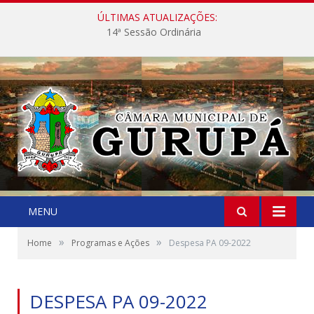
ÚLTIMAS ATUALIZAÇÕES:
14ª Sessão Ordinária
MENU
»
»
Home
Programas e Ações
Despesa PA 09-2022
DESPESA PA 09-2022