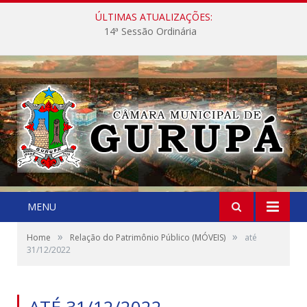
ÚLTIMAS ATUALIZAÇÕES:
14ª Sessão Ordinária
MENU
»
»
Home
Relação do Patrimônio Público (MÓVEIS)
até
31/12/2022
ATÉ 31/12/2022