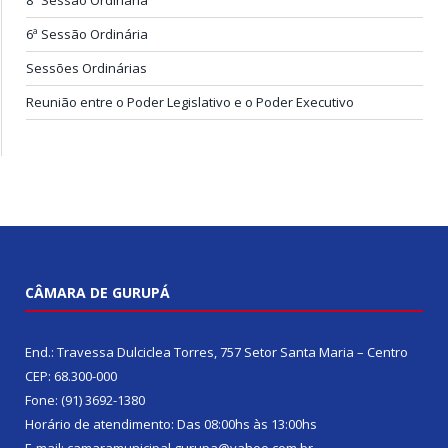
6ª Sessão Ordinária
Sessões Ordinárias
Reunião entre o Poder Legislativo e o Poder Executivo
CÂMARA DE GURUPÁ
End.: Travessa Dulciclea Torres, 757 Setor Santa Maria – Centro
CEP: 68.300-000
Fone: (91) 3692-1380
Horário de atendimento: Das 08:00hs às 13:00hs
E-mail: camaramunicipal.gurupa@yahoo.com.br