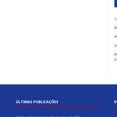
1
8
6
S
R
E
ÚLTIMAS PUBLICAÇÕES
D