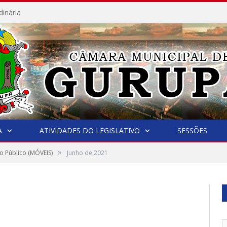
dinária
A
ATIVIDADES DO LEGISLATIVO
SESSÕES
»
o Público (MÓVEIS)
Junho de 2021