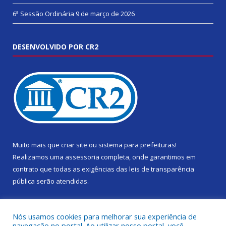
6ª Sessão Ordinária
9 de março de 2026
DESENVOLVIDO POR CR2
Muito mais que
criar site
ou
sistema para prefeituras
!
Realizamos uma
assessoria
completa, onde garantimos em
contrato que todas as exigências das
leis de transparência
pública
serão atendidas.
Conheça o
PNTP
e o
Radar da Transparência Pública
Nós usamos cookies para melhorar sua experiência de
navegação no portal. Ao utilizar nosso portal, você