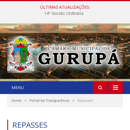
ÚLTIMAS ATUALIZAÇÕES:
14ª Sessão Ordinária
MENU
»
»
Home
Portal da Transparência
Repasses
REPASSES