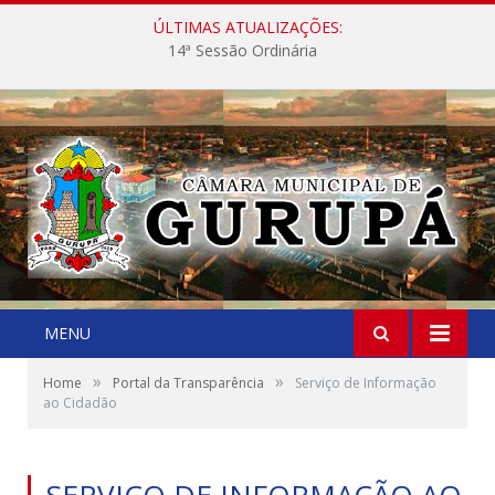
ÚLTIMAS ATUALIZAÇÕES:
14ª Sessão Ordinária
MENU
»
»
Home
Portal da Transparência
Serviço de Informação
ao Cidadão
SERVIÇO DE INFORMAÇÃO AO