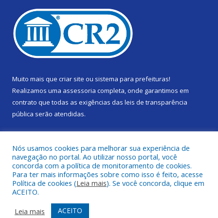
Muito mais que
criar site
ou
sistema para prefeituras
!
Realizamos uma
assessoria
completa, onde garantimos em
contrato que todas as exigências das
leis de transparência
pública
serão atendidas.
Conheça o
PNTP
e o
Radar da Transparência Pública
Nós usamos cookies para melhorar sua experiência de
navegação no portal. Ao utilizar nosso portal, você
concorda com a política de monitoramento de cookies.
Para ter mais informações sobre como isso é feito, acesse
Política de cookies (
Leia mais
). Se você concorda, clique em
Todos os direitos reservados a Câmara Municipal de Gurupá.
ACEITO.
Mapa do Site
Acessar Área Administrativa
ACEITO
Leia mais