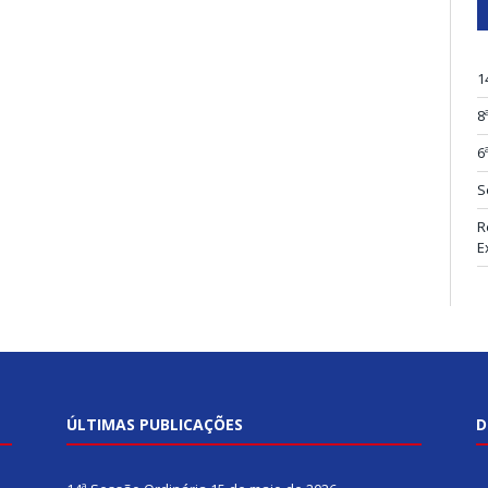
1
8
6
S
R
E
ÚLTIMAS PUBLICAÇÕES
D