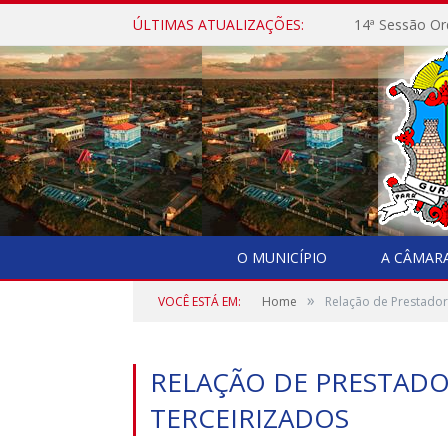
ÚLTIMAS ATUALIZAÇÕES:
14ª Sessão Or
O MUNICÍPIO
A CÂMAR
»
VOCÊ ESTÁ EM:
Home
Relação de Prestador
RELAÇÃO DE PRESTADO
TERCEIRIZADOS