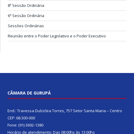
8ª Sessão Ordinária
6ª Sessão Ordinária
Sessões Ordinárias
Reunião entre o Poder Legislativo e o Poder Executivo
CÂMARA DE GURUPÁ
End.: Travessa Dulciclea Torres, 757 Setor Santa Maria – Centro
CEP: 68.300-000
Fone: (91) 3692-1380
Horário de atendimento: Das 08:00hs às 13:00hs