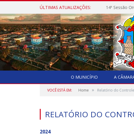
ÚLTIMAS ATUALIZAÇÕES:
14ª Sessão Or
O MUNICÍPIO
A CÂMAR
»
VOCÊ ESTÁ EM:
Home
Relatório do Controle
RELATÓRIO DO CONTR
2024