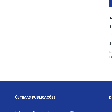
1
8
6
S
R
E
ÚLTIMAS PUBLICAÇÕES
D