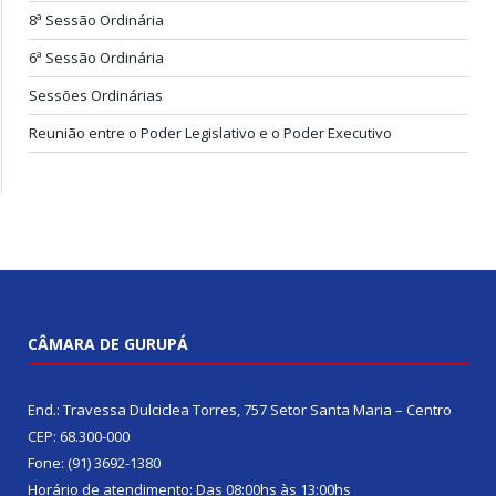
8ª Sessão Ordinária
6ª Sessão Ordinária
Sessões Ordinárias
Reunião entre o Poder Legislativo e o Poder Executivo
CÂMARA DE GURUPÁ
End.: Travessa Dulciclea Torres, 757 Setor Santa Maria – Centro
CEP: 68.300-000
Fone: (91) 3692-1380
Horário de atendimento: Das 08:00hs às 13:00hs