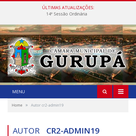
ÚLTIMAS ATUALIZAÇÕES:
14ª Sessão Ordinária
MENU
»
Home
Autor cr2-admin19
AUTOR
CR2-ADMIN19