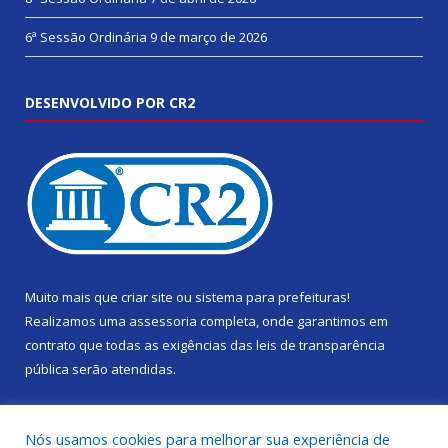
6ª Sessão Ordinária
9 de março de 2026
DESENVOLVIDO POR CR2
Muito mais que
criar site
ou
sistema para prefeituras
!
Realizamos uma
assessoria
completa, onde garantimos em
contrato que todas as exigências das
leis de transparência
pública
serão atendidas.
Conheça o
PNTP
e o
Radar da Transparência Pública
Nós usamos cookies para melhorar sua experiência de