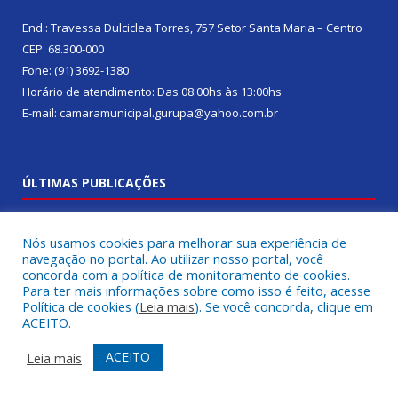
End.: Travessa Dulciclea Torres, 757 Setor Santa Maria – Centro
CEP: 68.300-000
Fone: (91) 3692-1380
Horário de atendimento: Das 08:00hs às 13:00hs
E-mail: camaramunicipal.gurupa@yahoo.com.br
ÚLTIMAS PUBLICAÇÕES
14ª Sessão Ordinária
15 de maio de 2026
Nós usamos cookies para melhorar sua experiência de
navegação no portal. Ao utilizar nosso portal, você
8ª Sessão Ordinária
7 de abril de 2026
concorda com a política de monitoramento de cookies.
Para ter mais informações sobre como isso é feito, acesse
6ª Sessão Ordinária
9 de março de 2026
Política de cookies (
Leia mais
). Se você concorda, clique em
ACEITO.
ACEITO
Leia mais
DESENVOLVIDO POR CR2