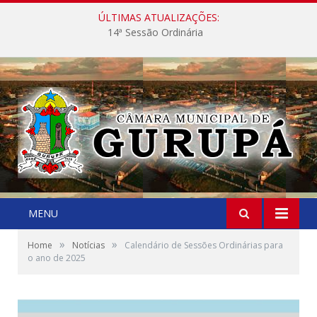
ÚLTIMAS ATUALIZAÇÕES:
14ª Sessão Ordinária
MENU
»
»
Home
Notícias
Calendário de Sessões Ordinárias para
o ano de 2025