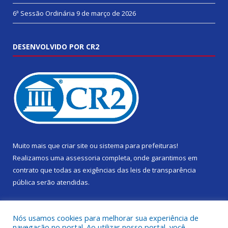
6ª Sessão Ordinária
9 de março de 2026
DESENVOLVIDO POR CR2
Muito mais que
criar site
ou
sistema para prefeituras
!
Realizamos uma
assessoria
completa, onde garantimos em
contrato que todas as exigências das
leis de transparência
pública
serão atendidas.
Conheça o
PNTP
e o
Radar da Transparência Pública
Nós usamos cookies para melhorar sua experiência de
navegação no portal. Ao utilizar nosso portal, você