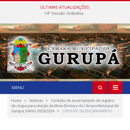
ÚLTIMAS ATUALIZAÇÕES:
14ª Sessão Ordinária
MENU
»
»
Home
Notícias
Certidão de encerramento de registro
de chapa para eleição da Mesa Diretora da Câmara Municipal de
»
Gurupá, biênio 2023/2024
CERTIDÃO DE ENCERRAMENTO