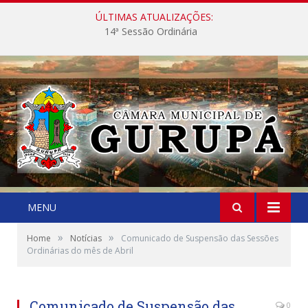
ÚLTIMAS ATUALIZAÇÕES:
14ª Sessão Ordinária
MENU
»
»
Home
Notícias
Comunicado de Suspensão das Sessões
Ordinárias do mês de Abril
Comunicado de Suspensão das
0