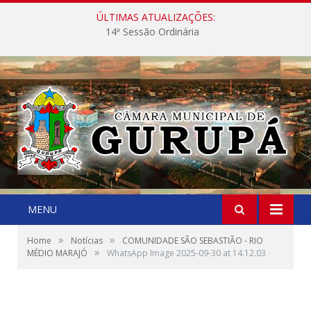
ÚLTIMAS ATUALIZAÇÕES:
14ª Sessão Ordinária
MENU
»
»
Home
Notícias
COMUNIDADE SÃO SEBASTIÃO - RIO
»
MÉDIO MARAJÓ
WhatsApp Image 2025-09-30 at 14.12.03