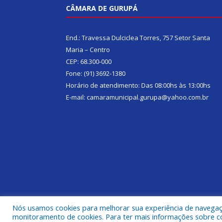
CÂMARA DE GURUPÁ
End.: Travessa Dulciclea Torres, 757 Setor Santa
Maria – Centro
CEP: 68.300-000
Fone: (91) 3692-1380
Horário de atendimento: Das 08:00hs às 13:00hs
E-mail: camaramunicipal.gurupa@yahoo.com.br
Nós usamos cookies para melhorar sua experiência de navegação
Todos os direitos reservados a Câmara Municipal 
monitoramento de cookies. Para ter mais informações sobre como