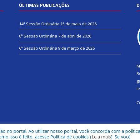
ÚLTIMAS PUBLICAÇÕES
D
14ª Sessão Ordinária
15 de maio de 2026
8ª Sessão Ordinária
7 de abril de 2026
6ª Sessão Ordinária
9 de março de 2026
M
R
g
l
C
 no portal. Ao utilizar nosso portal, você concorda com a polític
de Gurupá.
Mapa do Si
 isso é feito, acesse Política de cookies (
Leia mais
). Se você