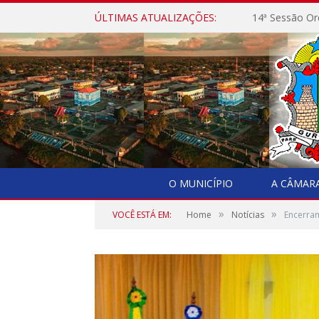
ÚLTIMAS ATUALIZAÇÕES:
14ª Sessão Or
O MUNICÍPIO
A CÂMAR
»
»
VOCÊ ESTÁ EM:
Home
Notícias
Encerra