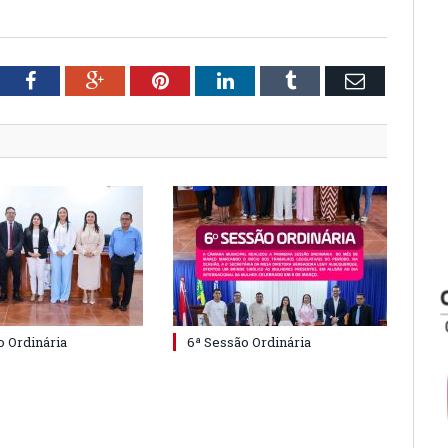
tter
Facebook
Google+
Pinterest
LinkedIn
Tumblr
Email
o Ordinária
6ª Sessão Ordinária