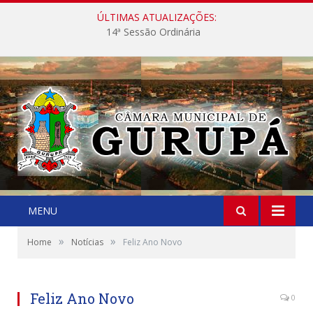
ÚLTIMAS ATUALIZAÇÕES:
14ª Sessão Ordinária
MENU
»
»
Home
Notícias
Feliz Ano Novo
Feliz Ano Novo
0