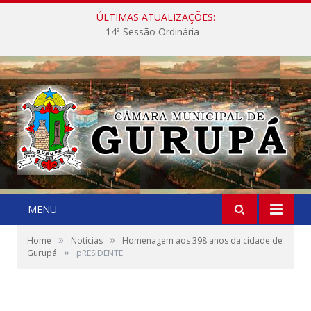
ÚLTIMAS ATUALIZAÇÕES:
14ª Sessão Ordinária
MENU
»
»
Home
Notícias
Homenagem aos 398 anos da cidade de
»
Gurupá
pRESIDENTE