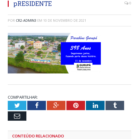
pRESIDENTE
0
POR
CR2-ADMIN3
EM
10 DE NOVEMBRO DE 2021
COMPARTILHAR:
Twitter
Facebook
Google+
Pinterest
LinkedIn
Tumblr
Email
CONTEÚDO RELACIONADO