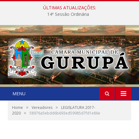
ÚLTIMAS ATUALIZAÇÕES:
14ª Sessão Ordinária
MENU
»
»
Home
Vereadores
LEGISLATURA 2017-
»
2020
58976a5ebdd6b693ed59985d7fd1e86e