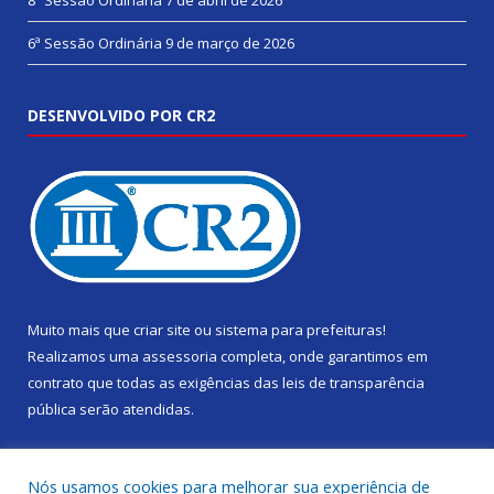
8ª Sessão Ordinária
7 de abril de 2026
6ª Sessão Ordinária
9 de março de 2026
DESENVOLVIDO POR CR2
Muito mais que
criar site
ou
sistema para prefeituras
!
Realizamos uma
assessoria
completa, onde garantimos em
contrato que todas as exigências das
leis de transparência
pública
serão atendidas.
Conheça o
PNTP
e o
Radar da Transparência Pública
Nós usamos cookies para melhorar sua experiência de