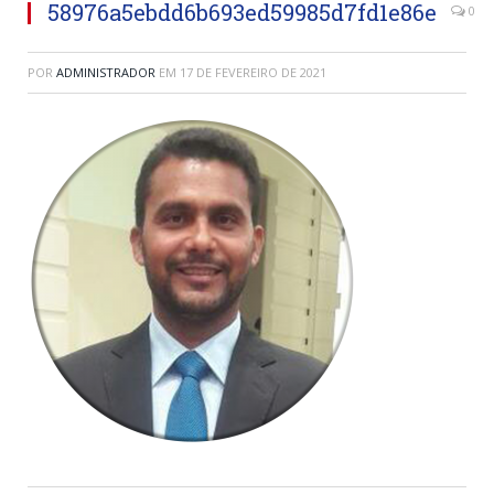
58976a5ebdd6b693ed59985d7fd1e86e
0
POR
ADMINISTRADOR
EM
17 DE FEVEREIRO DE 2021