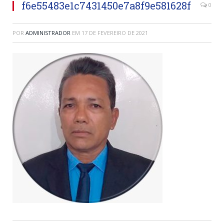
f6e55483e1c7431450e7a8f9e581628f
0
POR
ADMINISTRADOR
EM
17 DE FEVEREIRO DE 2021