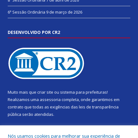
8ª Sessão Ordinária
7 de abril de 2026
6ª Sessão Ordinária
9 de março de 2026
DESENVOLVIDO POR CR2
Muito mais que
criar site
ou
sistema para prefeituras
!
Realizamos uma
assessoria
completa, onde garantimos em
contrato que todas as exigências das
leis de transparência
pública
serão atendidas.
Conheça o
PNTP
e o
Radar da Transparência Pública
Nós usamos cookies para melhorar sua experiência de