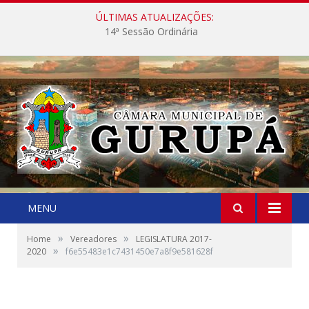
ÚLTIMAS ATUALIZAÇÕES:
14ª Sessão Ordinária
MENU
»
»
Home
Vereadores
LEGISLATURA 2017-
»
2020
f6e55483e1c7431450e7a8f9e581628f