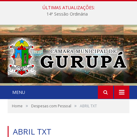
ÚLTIMAS ATUALIZAÇÕES:
14ª Sessão Ordinária
MENU
»
»
Home
Despesas com Pessoal
ABRIL TXT
ABRIL TXT