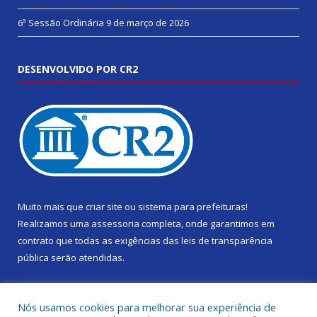
6ª Sessão Ordinária
9 de março de 2026
DESENVOLVIDO POR CR2
Muito mais que
criar site
ou
sistema para prefeituras
!
Realizamos uma
assessoria
completa, onde garantimos em
contrato que todas as exigências das
leis de transparência
pública
serão atendidas.
Conheça o
PNTP
e o
Radar da Transparência Pública
Nós usamos cookies para melhorar sua experiência de