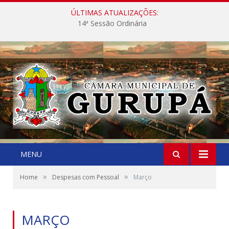
ÚLTIMAS ATUALIZAÇÕES:
14ª Sessão Ordinária
MENU
»
»
Home
Despesas com Pessoal
Março
MARÇO