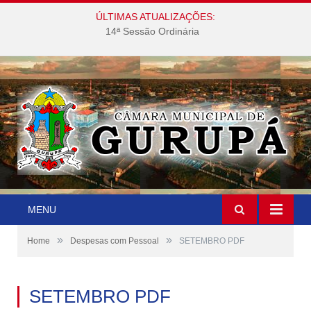
ÚLTIMAS ATUALIZAÇÕES:
14ª Sessão Ordinária
MENU
»
»
Home
Despesas com Pessoal
SETEMBRO PDF
SETEMBRO PDF