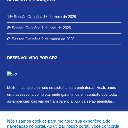
14ª Sessão Ordinária
15 de maio de 2026
8ª Sessão Ordinária
7 de abril de 2026
6ª Sessão Ordinária
9 de março de 2026
DESENVOLVIDO POR CR2
Muito mais que
criar site
ou
sistema para prefeituras
! Realizamos
uma
assessoria
completa, onde garantimos em contrato que todas
as exigências das
leis de transparência pública
serão atendidas.
Conheça o
PNTP
e o
Radar da Transparência Pública
Nós usamos cookies para melhorar sua experiência de
navegação no portal. Ao utilizar nosso portal, você concorda