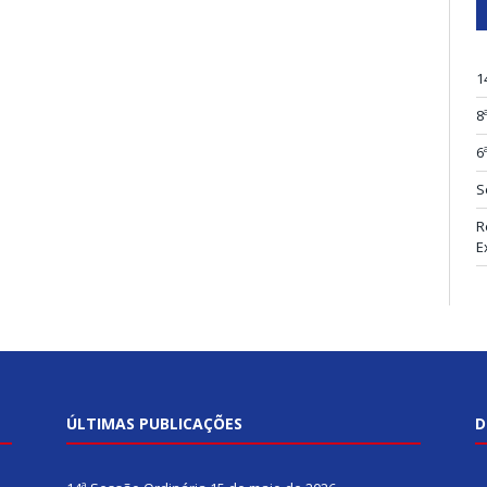
1
8
6
S
R
E
ÚLTIMAS PUBLICAÇÕES
D