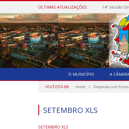
ÚLTIMAS ATUALIZAÇÕES:
14ª Sessão Or
O MUNICÍPIO
A CÂMAR
»
VOCÊ ESTÁ EM:
Home
Despesas com Pesso
SETEMBRO XLS
SETEMBRO XLS