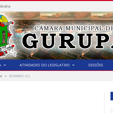
dinária
A
ATIVIDADES DO LEGISLATIVO
SESSÕES
»
al
SETEMBRO XLS