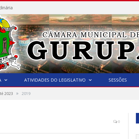
dinária
A
ATIVIDADES DO LEGISLATIVO
SESSÕES
»
até 2023
2019
0