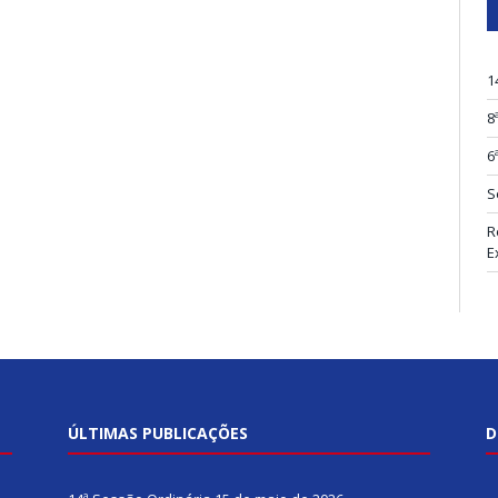
1
8
6
S
R
E
ÚLTIMAS PUBLICAÇÕES
D