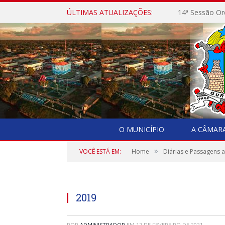
ÚLTIMAS ATUALIZAÇÕES:
14ª Sessão Or
O MUNICÍPIO
A CÂMAR
»
VOCÊ ESTÁ EM:
Home
Diárias e Passagens 
2019
POR
ADMINISTRADOR
EM
17 DE FEVEREIRO DE 2021