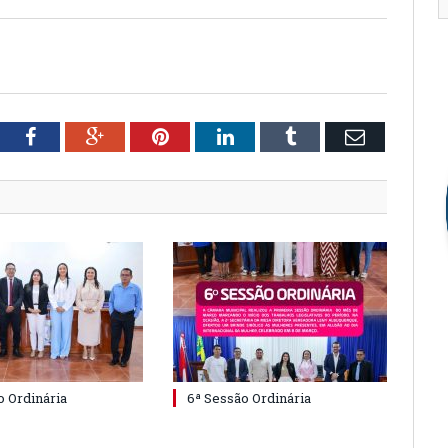
tter
Facebook
Google+
Pinterest
LinkedIn
Tumblr
Email
o Ordinária
6ª Sessão Ordinária