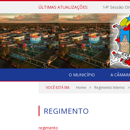
ÚLTIMAS ATUALIZAÇÕES:
14ª Sessão Or
O MUNICÍPIO
A CÂMAR
»
»
VOCÊ ESTÁ EM:
Home
Regimento Interno
REGIMENTO
regimento