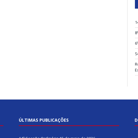
1
8
6
S
R
E
ÚLTIMAS PUBLICAÇÕES
D