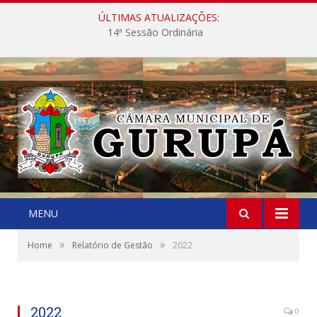
ÚLTIMAS ATUALIZAÇÕES:
14ª Sessão Ordinária
MENU
»
»
Home
Relatório de Gestão
2022
2022
0