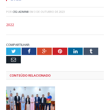
POR
CR2-ADMIN8
EM
3 DE OUTUBRO DE 2023
2022
COMPARTILHAR:
Twitter
Facebook
Google+
Pinterest
LinkedIn
Tumblr
Email
CONTEÚDO RELACIONADO