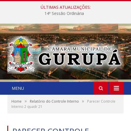
ÚLTIMAS ATUALIZAÇÕES:
14ª Sessão Ordinária
MENU
»
»
Home
Relatório do Controle Interno
Parecer Controle
Interno 2 quadr 21
PARECER CONTROLE