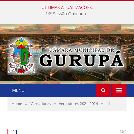
ÚLTIMAS ATUALIZAÇÕES:
14ª Sessão Ordinária
MENU
»
»
»
Home
Vereadores
Vereadores 2021-2024
11
11
0