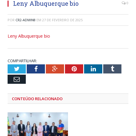
Leny Albuquerque bio
0
POR
CR2-ADMIN8
EM
27 DE FEVEREIRO DE 2025
Leny Albuquerque bio
COMPARTILHAR:
Twitter
Facebook
Google+
Pinterest
LinkedIn
Tumblr
Email
CONTEÚDO RELACIONADO