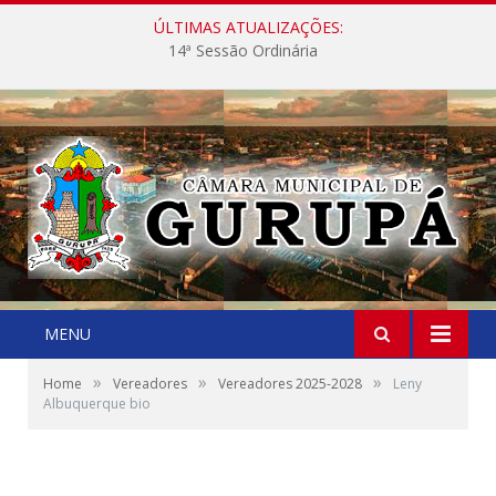
ÚLTIMAS ATUALIZAÇÕES:
14ª Sessão Ordinária
MENU
»
»
»
Home
Vereadores
Vereadores 2025-2028
Leny
Albuquerque bio