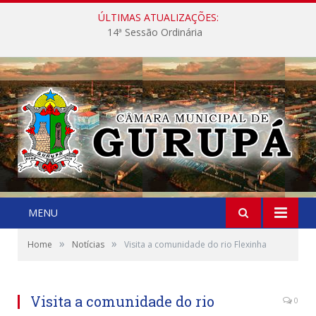
ÚLTIMAS ATUALIZAÇÕES:
14ª Sessão Ordinária
MENU
»
»
Home
Notícias
Visita a comunidade do rio Flexinha
Visita a comunidade do rio
0