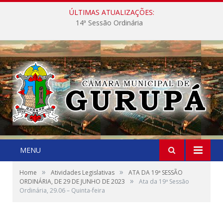
ÚLTIMAS ATUALIZAÇÕES:
14ª Sessão Ordinária
MENU
»
»
Home
Atividades Legislativas
ATA DA 19ª SESSÃO
»
ORDINÁRIA, DE 29 DE JUNHO DE 2023
Ata da 19ª Sessão
Ordinária, 29.06 – Quinta-feira