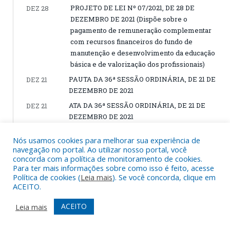
PROJETO DE LEI Nº 07/2021, DE 28 DE
DEZ 28
DEZEMBRO DE 2021 (Dispõe sobre o
pagamento de remuneração complementar
com recursos financeiros do fundo de
manutenção e desenvolvimento da educação
básica e de valorização dos profissionais)
PAUTA DA 36ª SESSÃO ORDINÁRIA, DE 21 DE
DEZ 21
DEZEMBRO DE 2021
ATA DA 36ª SESSÃO ORDINÁRIA, DE 21 DE
DEZ 21
DEZEMBRO DE 2021
PAUTA DA 35ª SESSÃO ORDINÁRIA, DE 20
DEZ 20
Nós usamos cookies para melhorar sua experiência de
DE DEZEMBRO DE 2021
navegação no portal. Ao utilizar nosso portal, você
ATA DA 35ª SESSÃO ORDINÁRIA, DE 20 DE
DEZ 20
concorda com a política de monitoramento de cookies.
Para ter mais informações sobre como isso é feito, acesse
DEZEMBRO DE 2021
Política de cookies (
Leia mais
). Se você concorda, clique em
PROJETO DE LEI Nº 09/2021, DE 10 DE
DEZ 10
ACEITO.
DEZEMBRO DE 2021 (Declara a utilidade
ACEITO
Leia mais
pública a Associação dos Produtores
Agroextrativistas e Pescadores do Rio
Barbosa e Comunidades do Entrono do