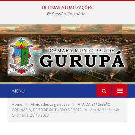
ÚLTIMAS ATUALIZAÇÕES:
8ª Sessão Ordinária
MENU
»
»
Home
Atividades Legislativas
ATA DA 31ª SESSÃO
»
ORDINÁRIA, DE 20 DE OUTUBRO DE 2023
Ata da 31ª Sessão
Ordinária, 20.10.2023