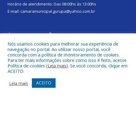
Horário de atendimento: Das 08:00hs às 13:00hs
E-mail: camaramunicipal.gurupa@yahoo.com.br
ÚLTIMAS PUBLICAÇÕES
Nós usamos cookies para melhorar sua experiência de
navegação no portal. Ao utilizar nosso portal, você
14ª Sessão Ordinária
15 de maio de 2026
concorda com a política de monitoramento de cookies.
Para ter mais informações sobre como isso é feito, acesse
8ª Sessão Ordinária
7 de abril de 2026
Política de cookies (
Leia mais
). Se você concorda, clique em
ACEITO.
6ª Sessão Ordinária
9 de março de 2026
ACEITO
Leia mais
DESENVOLVIDO POR CR2