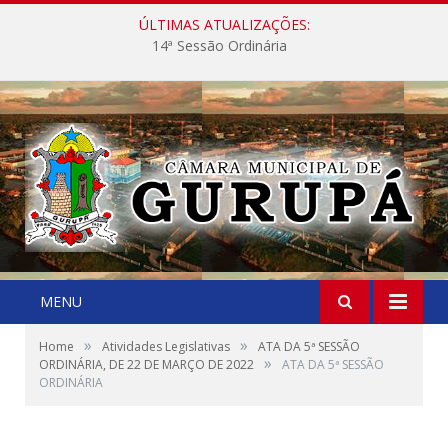
ÚLTIMAS ATUALIZAÇÕES:
14ª Sessão Ordinária
MENU
»
»
Home
Atividades Legislativas
ATA DA 5ª SESSÃO
»
ORDINÁRIA, DE 22 DE MARÇO DE 2022
ATA DA 5ª SESSÃO
ORDINÁRIA