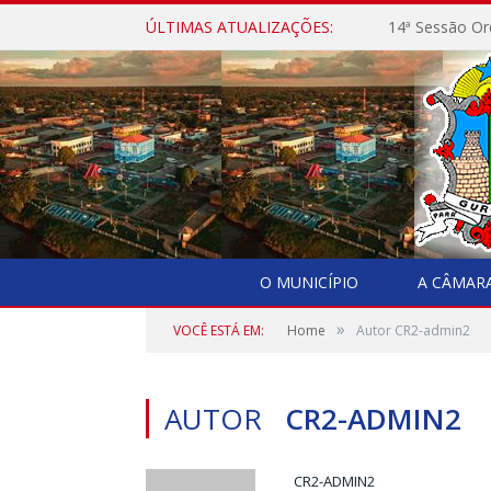
ÚLTIMAS ATUALIZAÇÕES:
14ª Sessão Or
O MUNICÍPIO
A CÂMAR
»
VOCÊ ESTÁ EM:
Home
Autor CR2-admin2
AUTOR
CR2-ADMIN2
CR2-ADMIN2