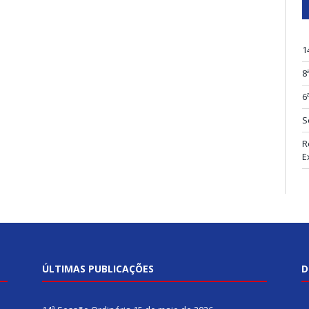
1
8
6
S
R
E
ÚLTIMAS PUBLICAÇÕES
D