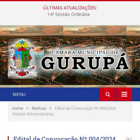
ÚLTIMAS ATUALIZAÇÕES:
14ª Sessão Ordinária
MENU
»
»
Home
Notícias
Edital de Convocação Nº 004/2024
(Sessão Extraordinária)
Edital de Convocação Nº 004/2024
0