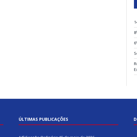
1
8
6
S
R
E
ÚLTIMAS PUBLICAÇÕES
D