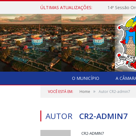
ÚLTIMAS ATUALIZAÇÕES:
14ª Sessão Or
O MUNICÍPIO
A CÂMAR
»
VOCÊ ESTÁ EM:
Home
Autor CR2-admin7
AUTOR
CR2-ADMIN7
CR2-ADMIN7