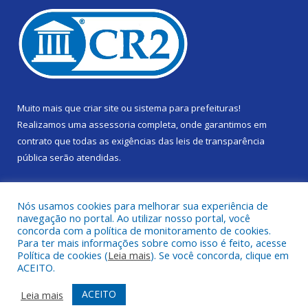
Muito mais que
criar site
ou
sistema para prefeituras
!
Realizamos uma
assessoria
completa, onde garantimos em
contrato que todas as exigências das
leis de transparência
pública
serão atendidas.
Conheça o
PNTP
e o
Radar da Transparência Pública
Nós usamos cookies para melhorar sua experiência de
navegação no portal. Ao utilizar nosso portal, você
concorda com a política de monitoramento de cookies.
Para ter mais informações sobre como isso é feito, acesse
Política de cookies (
Leia mais
). Se você concorda, clique em
Todos os direitos reservados a Câmara Municipal de Gurupá.
ACEITO.
Mapa do Site
Acessar Área Administrativa
ACEITO
Leia mais
Acessar Webmail