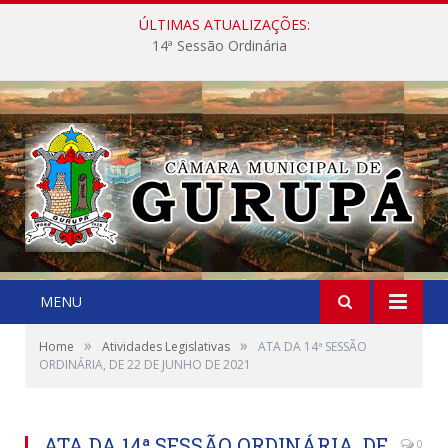
ÚLTIMAS ATUALIZAÇÕES:
14ª Sessão Ordinária
MENU
»
»
Home
Atividades Legislativas
ATA DA 14ª SESSÃO
ORDINÁRIA, DE 22 DE JUNHO DE 2021
ATA DA 14ª SESSÃO ORDINÁRIA, DE
0