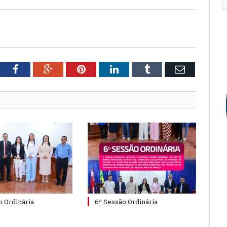
tter
Facebook
Google+
Pinterest
LinkedIn
Tumblr
Email
o Ordinária
6ª Sessão Ordinária