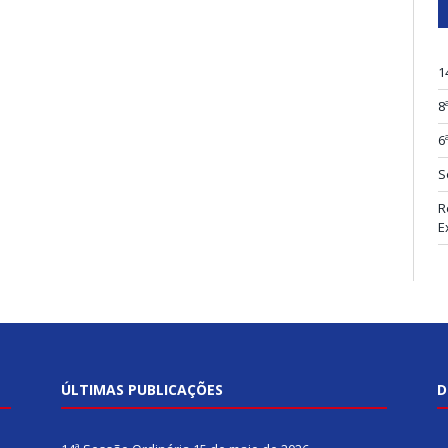
1
8
6
S
R
E
ÚLTIMAS PUBLICAÇÕES
D