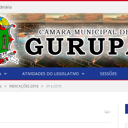
dinária
A
ATIVIDADES DO LEGISLATIVO
SESSÕES
»
»
s
INDICAÇÕES 2018
014.2018
0