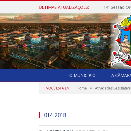
ÚLTIMAS ATUALIZAÇÕES:
14ª Sessão Or
O MUNICÍPIO
A CÂMAR
»
VOCÊ ESTÁ EM:
Home
Atividades Legislativa
014.2018
POR
ADMINISTRADOR
EM
9 DE ABRIL DE 2021