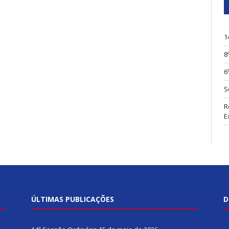
1
8
6
S
R
E
ÚLTIMAS PUBLICAÇÕES
D