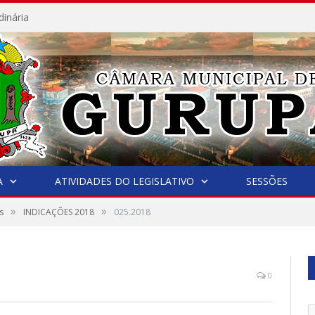
dinária
A
ATIVIDADES DO LEGISLATIVO
SESSÕES
»
»
s
INDICAÇÕES 2018
025.2018
0