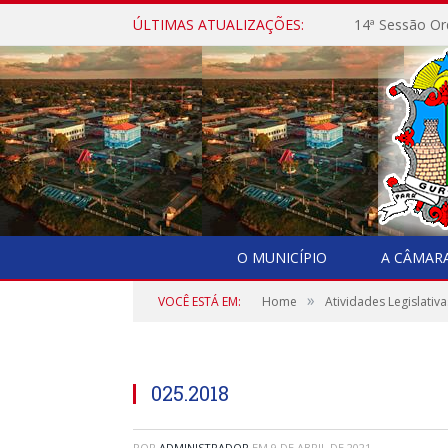
ÚLTIMAS ATUALIZAÇÕES:
14ª Sessão Or
O MUNICÍPIO
A CÂMAR
»
VOCÊ ESTÁ EM:
Home
Atividades Legislativa
025.2018
POR
ADMINISTRADOR
EM
9 DE ABRIL DE 2021