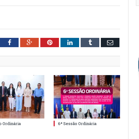
tter
Facebook
Google+
Pinterest
LinkedIn
Tumblr
Email
o Ordinária
6ª Sessão Ordinária