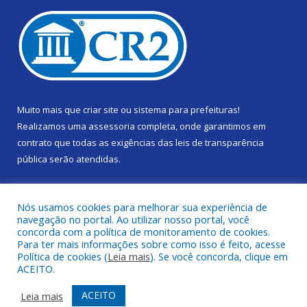
Muito mais que
criar site
ou
sistema para prefeituras
!
Realizamos uma
assessoria
completa, onde garantimos em
contrato que todas as exigências das
leis de transparência
pública
serão atendidas.
Conheça o
PNTP
e o
Radar da Transparência Pública
Nós usamos cookies para melhorar sua experiência de
navegação no portal. Ao utilizar nosso portal, você
concorda com a política de monitoramento de cookies.
Para ter mais informações sobre como isso é feito, acesse
Política de cookies (
Leia mais
). Se você concorda, clique em
Todos os direitos reservados a Câmara Municipal de Gurupá.
ACEITO.
Mapa do Site
Acessar Área Administrativa
ACEITO
Leia mais