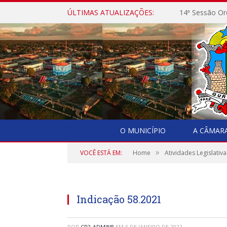
ÚLTIMAS ATUALIZAÇÕES:
14ª Sessão Or
O MUNICÍPIO
A CÂMAR
»
VOCÊ ESTÁ EM:
Home
Atividades Legislativa
Indicação 58.2021
POR
CR2-ADMIN8
EM
5 DE JANEIRO DE 2022