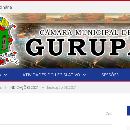
dinária
A
ATIVIDADES DO LEGISLATIVO
SESSÕES
»
»
s
INDICAÇÕES 2021
Indicação 58.2021
0