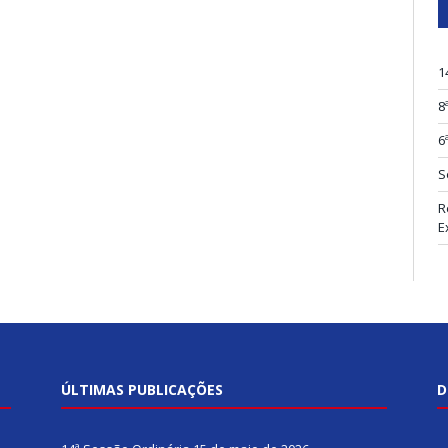
1
8
6
S
R
E
ÚLTIMAS PUBLICAÇÕES
D