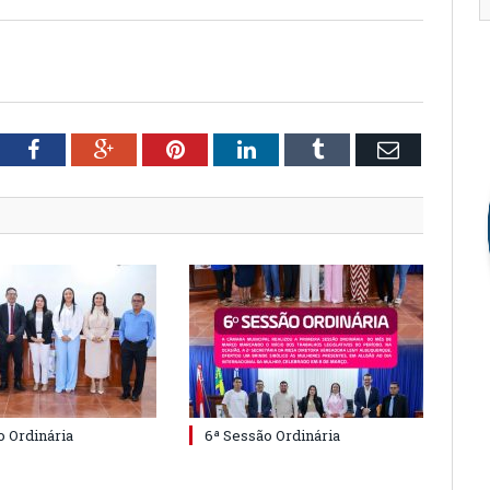
tter
Facebook
Google+
Pinterest
LinkedIn
Tumblr
Email
o Ordinária
6ª Sessão Ordinária