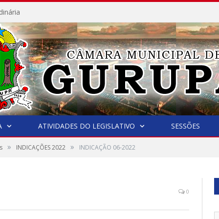
dinária
A
ATIVIDADES DO LEGISLATIVO
SESSÕES
»
»
s
INDICAÇÕES 2022
INDICAÇÃO 06-2022
0