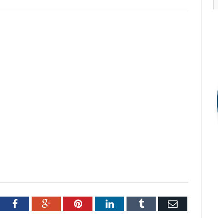
tter
Facebook
Google+
Pinterest
LinkedIn
Tumblr
Email