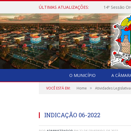
ÚLTIMAS ATUALIZAÇÕES:
14ª Sessão Or
O MUNICÍPIO
A CÂMAR
»
VOCÊ ESTÁ EM:
Home
Atividades Legislativa
INDICAÇÃO 06-2022
POR
ADMINISTRADOR
EM
22 DE FEVEREIRO DE 2022