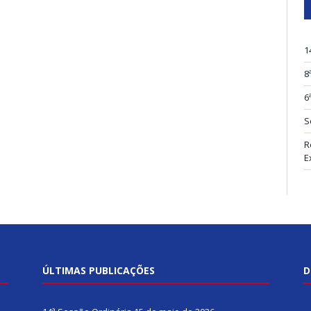
1
8
6
S
R
E
ÚLTIMAS PUBLICAÇÕES
D