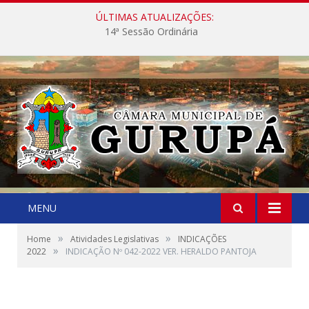
ÚLTIMAS ATUALIZAÇÕES:
14ª Sessão Ordinária
MENU
»
»
Home
Atividades Legislativas
INDICAÇÕES
»
2022
INDICAÇÃO Nº 042-2022 VER. HERALDO PANTOJA