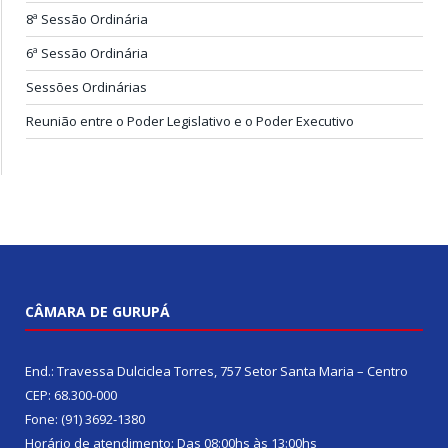
8ª Sessão Ordinária
6ª Sessão Ordinária
Sessões Ordinárias
Reunião entre o Poder Legislativo e o Poder Executivo
CÂMARA DE GURUPÁ
End.: Travessa Dulciclea Torres, 757 Setor Santa Maria – Centro
CEP: 68.300-000
Fone: (91) 3692-1380
Horário de atendimento: Das 08:00hs às 13:00hs