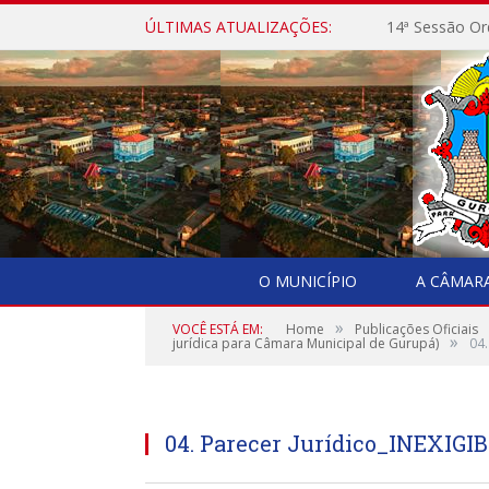
ÚLTIMAS ATUALIZAÇÕES:
14ª Sessão Or
O MUNICÍPIO
A CÂMAR
»
VOCÊ ESTÁ EM:
Home
Publicações Oficiais
»
jurídica para Câmara Municipal de Gurupá)
04.
04. Parecer Jurídico_INEXIGI