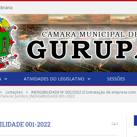
dinária
A
ATIVIDADES DO LEGISLATIVO
SESSÕES
»
»
Licitações
INEXIGIBILIDADE Nº 002/2022 (Contratação de empresa com p
 Parecer Jurídico_INEXIGIBILIDADE 001-2022
BILIDADE 001-2022
0