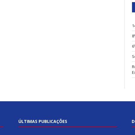
1
8
6
S
R
E
ÚLTIMAS PUBLICAÇÕES
D