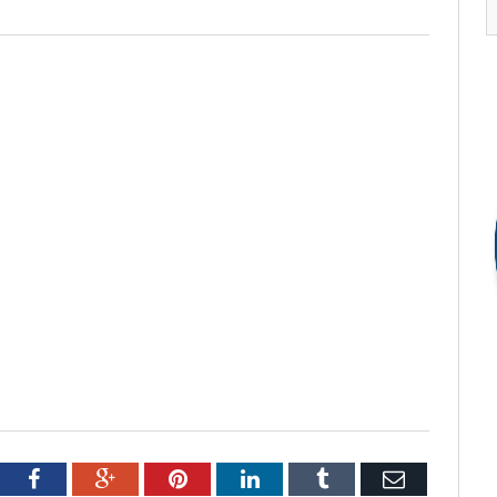
tter
Facebook
Google+
Pinterest
LinkedIn
Tumblr
Email